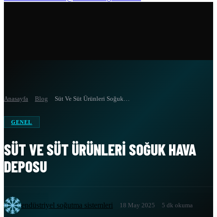
Anasayfa
Blog
Süt Ve Süt Ürünleri Soğuk…
GENEL
SÜT VE SÜT ÜRÜNLERI SOĞUK HAVA
DEPOSU
endüstriyel soğutma sistemleri
18 May 2025
5 dk okuma