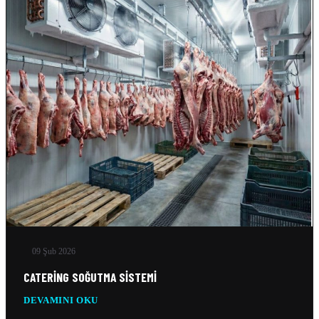
ANKARA IÇIN SOĞUK HAVA DEPOSU İMALATI YAPAN…
04 Nis 2026
DONUK ODA
11 Şub 2026
MOBIL SOĞUK ODA
11 Şub 2026
GEMI SOĞUTMA SISTEMLERI
10 Şub 2026
09 Şub 2026
TEKSTIL SOĞUTMA SISTEMLERI
10 Şub 2026
CATERING SOĞUTMA SISTEMI
DEVAMINI OKU
VERI MERKEZI SOĞUTMA SISTEMLERI