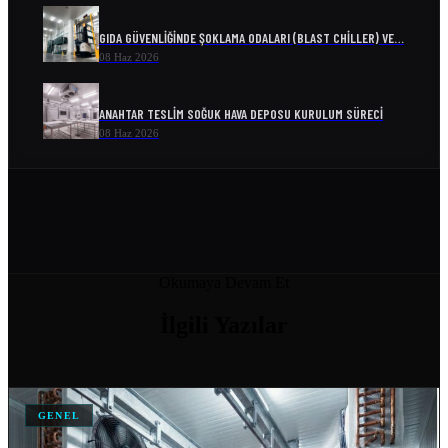
GIDA GÜVENLIĞINDE ŞOKLAMA ODALARI (BLAST CHILLER) VE…
08 Haz 2026
ANAHTAR TESLIM SOĞUK HAVA DEPOSU KURULUM SÜRECI
08 Haz 2026
ENDÜSTRIYEL SOĞUTMA SISTEMLERI VE ENERJI VERIMLILIĞI
08 Haz 2026
SOĞUK ODA MODELLERI VE FIYATLARI
Okumaya Devam Et
04 Nis 2026
İlgili
Yazılar
SOĞUK HAVA DEPOSU FIYATI
04 Nis 2026
GENEL
SOĞUK HAVA DEPOSU FIYATLARI VE MALIYET HESAPLAMA
04 Nis 2026