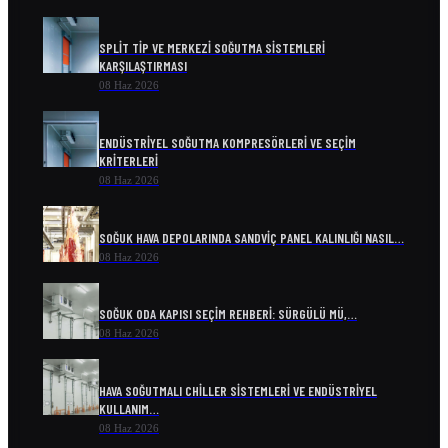
SPLIT TIP VE MERKEZI SOĞUTMA SISTEMLERI
KARŞILAŞTIRMASI
08 Haz 2026
ENDÜSTRIYEL SOĞUTMA KOMPRESÖRLERI VE SEÇIM
KRITERLERI
08 Haz 2026
SOĞUK HAVA DEPOLARINDA SANDVIÇ PANEL KALINLIĞI NASIL…
08 Haz 2026
SOĞUK ODA KAPISI SEÇIM REHBERI: SÜRGÜLÜ MÜ,…
08 Haz 2026
HAVA SOĞUTMALI CHILLER SISTEMLERI VE ENDÜSTRIYEL
KULLANIM…
08 Haz 2026