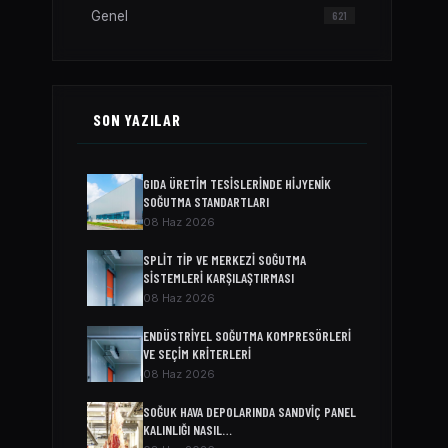
Genel
621
SON YAZILAR
GIDA ÜRETIM TESISLERINDE HIJYENIK
SOĞUTMA STANDARTLARI
08 Haz 2026
SPLIT TIP VE MERKEZI SOĞUTMA
SISTEMLERI KARŞILAŞTIRMASI
08 Haz 2026
ENDÜSTRIYEL SOĞUTMA KOMPRESÖRLERI
VE SEÇIM KRITERLERI
08 Haz 2026
SOĞUK HAVA DEPOLARINDA SANDVIÇ PANEL
KALINLIĞI NASIL…