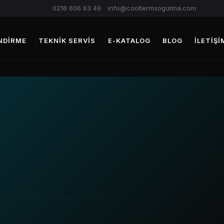
0216 606 63 49
info@cooltermsogutma.com
NDIRME
TEKNIK SERVIS
E-KATALOG
BLOG
İLETIŞI