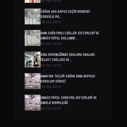
08 Haz 2026
SOĞUK ODA KAPISI SEÇIM REHBERI:
SÜRGÜLÜ MÜ,…
08 Haz 2026
HAVA SOĞUTMALI CHILLER SISTEMLERI VE
ENDÜSTRIYEL KULLANIM…
08 Haz 2026
GIDA GÜVENLIĞINDE ŞOKLAMA ODALARI
(BLAST CHILLER) VE…
08 Haz 2026
ANAHTAR TESLIM SOĞUK HAVA DEPOSU
KURULUM SÜRECI
08 Haz 2026
ENDÜSTRIYEL SOĞUTMA SISTEMLERI VE
ENERJI VERIMLILIĞI
08 Haz 2026
SOĞUK ODA MODELLERI VE FIYATLARI