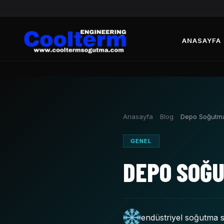
ANASAYFA
Anasayfa
Blog
Depo Soğutma
GENEL
DEPO SOĞU
endüstriyel soğutma s