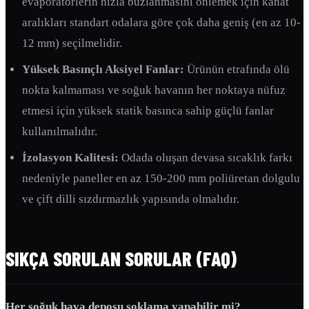
evaporatörlerin hızla buzlanmasını önlemek için kanat
aralıkları standart odalara göre çok daha geniş (en az 10-
12 mm) seçilmelidir.
Yüksek Basınçlı Aksiyel Fanlar:
Ürünün etrafında ölü
nokta kalmaması ve soğuk havanın her noktaya nüfuz
etmesi için yüksek statik basınca sahip güçlü fanlar
kullanılmalıdır.
İzolasyon Kalitesi:
Odada oluşan devasa sıcaklık farkı
nedeniyle paneller en az 150-200 mm poliüretan dolgulu
ve çift dilli sızdırmazlık yapısında olmalıdır.
SIKÇA SORULAN SORULAR (FAQ)
Her soğuk hava deposu şoklama yapabilir mi?