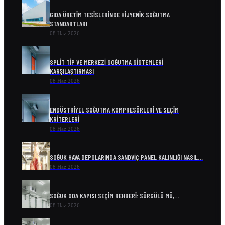
GIDA ÜRETIM TESISLERINDE HIJYENIK SOĞUTMA
STANDARTLARI
08 Haz 2026
SPLIT TIP VE MERKEZI SOĞUTMA SISTEMLERI
KARŞILAŞTIRMASI
08 Haz 2026
ENDÜSTRIYEL SOĞUTMA KOMPRESÖRLERI VE SEÇIM
KRITERLERI
08 Haz 2026
SOĞUK HAVA DEPOLARINDA SANDVIÇ PANEL KALINLIĞI NASIL…
08 Haz 2026
SOĞUK ODA KAPISI SEÇIM REHBERI: SÜRGÜLÜ MÜ,…
08 Haz 2026