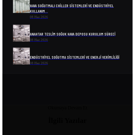
HAVA SOĞUTMALI CHILLER SISTEMLERI VE ENDÜSTRIYEL
KULLANIM…
08 Haz 2026
ANAHTAR TESLIM SOĞUK HAVA DEPOSU KURULUM SÜRECI
08 Haz 2026
ENDÜSTRIYEL SOĞUTMA SISTEMLERI VE ENERJI VERIMLILIĞI
08 Haz 2026
SOĞUK ODA MODELLERI VE FIYATLARI
04 Nis 2026
SOĞUK HAVA DEPOSU FIYATI
Okumaya Devam Et
04 Nis 2026
İlgili
Yazılar
SOĞUK HAVA DEPOSU FIYATLARI VE MALIYET HESAPLAMA
04 Nis 2026