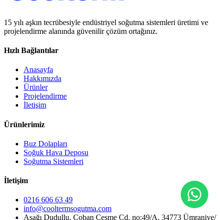
15 yılı aşkın tecrübesiyle endüstriyel soğutma sistemleri üretimi ve
projelendirme alanında güvenilir çözüm ortağınız.
Hızlı Bağlantılar
Anasayfa
Hakkımızda
Ürünler
Projelendirme
İletişim
Ürünlerimiz
Buz Dolapları
Soğuk Hava Deposu
Soğutma Sistemleri
İletişim
0216 606 63 49
info@cooltermsogutma.com
Aşağı Dudullu, Çoban Çeşme Cd. no:49/A, 34773 Ümraniye/