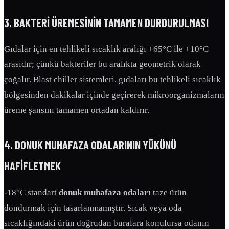
3. BAKTERI ÜREMESININ TAMAMEN DURDURULMASI
Gıdalar için en tehlikeli sıcaklık aralığı +65°C ile +10°C
arasıdır; çünkü bakteriler bu aralıkta geometrik olarak
çoğalır. Blast chiller sistemleri, gıdaları bu tehlikeli sıcaklık
bölgesinden dakikalar içinde geçirerek mikroorganizmaların
üreme şansını tamamen ortadan kaldırır.
4. DONUK MUHAFAZA ODALARININ YÜKÜNÜ
HAFIFLETMEK
-18°C standart
donuk muhafaza odaları
taze ürün
dondurmak için tasarlanmamıştır. Sıcak veya oda
sıcaklığındaki ürün doğrudan buralara konulursa odanın