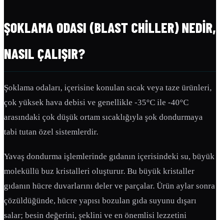
ŞOKLAMA ODASI (BLAST CHILLER) NEDIR,
NASIL ÇALIŞIR?
Şoklama odaları, içerisine konulan sıcak veya taze ürünleri,
çok yüksek hava debisi ve genellikle -35°C ile -40°C
arasındaki çok düşük ortam sıcaklığıyla şok dondurmaya
tabi tutan özel sistemlerdir.
Yavaş dondurma işlemlerinde gıdanın içerisindeki su, büyük
moleküllü buz kristalleri oluşturur. Bu büyük kristaller
gıdanın hücre duvarlarını deler ve parçalar. Ürün aylar sonra
çözüldüğünde, hücre yapısı bozulan gıda suyunu dışarı
salar; besin değerini, şeklini ve en önemlisi lezzetini