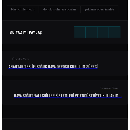
blast chiller nedir
donuk muhafaza odaları
şoklama odası imalatı
BU YAZIYI PAYLAŞ
Önceki Yazı
ANAHTAR TESLIM SOĞUK HAVA DEPOSU KURULUM SÜRECI
Sonraki Yazı
HAVA SOĞUTMALI CHILLER SISTEMLERI VE ENDÜSTRIYEL KULLANIM…