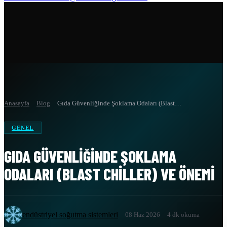
Anasayfa
Blog
Gıda Güvenliğinde Şoklama Odaları (Blast…
GENEL
GIDA GÜVENLIĞINDE ŞOKLAMA
ODALARI (BLAST CHILLER) VE ÖNEMI
endüstriyel soğutma sistemleri
08 Haz 2026
4 dk okuma