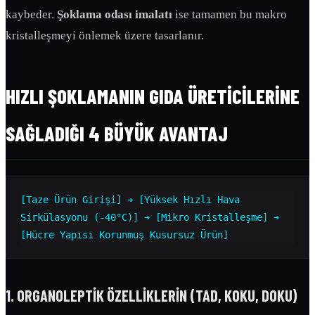
kaybeder.
Şoklama odası imalatı
ise tamamen bu makro
kristalleşmeyi önlemek üzere tasarlanır.
HIZLI ŞOKLAMANIN GIDA ÜRETICILERINE
SAĞLADIĞI 4 BÜYÜK AVANTAJ
[Taze Ürün Girişi] ➔ [Yüksek Hızlı Hava 
Sirkülasyonu (-40°C)] ➔ [Mikro Kristalleşme] ➔ 
1. ORGANOLEPTIK ÖZELLIKLERIN (TAD, KOKU, DOKU)