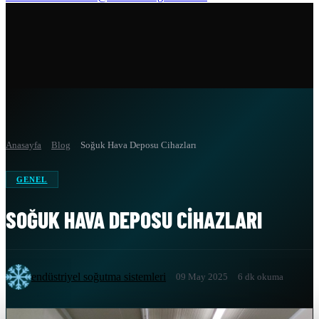
Anasayfa
Blog
Soğuk Hava Deposu Cihazları
GENEL
SOĞUK HAVA DEPOSU CIHAZLARI
endüstriyel soğutma sistemleri
09 May 2025
6 dk okuma