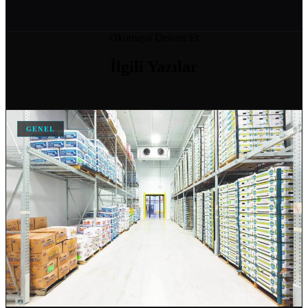
SOĞUK ODA MODELLERI VE FIYATLARI
Okumaya Devam Et
04 Nis 2026
İlgili
Yazılar
SOĞUK HAVA DEPOSU FIYATI
04 Nis 2026
GENEL
SOĞUK HAVA DEPOSU FIYATLARI VE MALIYET HESAPLAMA
04 Nis 2026
ANKARA IÇIN SOĞUK HAVA DEPOSU İMALATI YAPAN…
04 Nis 2026
DONUK ODA
11 Şub 2026
MOBIL SOĞUK ODA
11 Şub 2026