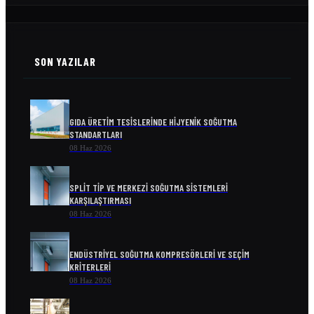
SON YAZILAR
GIDA ÜRETIM TESISLERINDE HIJYENIK SOĞUTMA
STANDARTLARI
08 Haz 2026
SPLIT TIP VE MERKEZI SOĞUTMA SISTEMLERI
KARŞILAŞTIRMASI
08 Haz 2026
ENDÜSTRIYEL SOĞUTMA KOMPRESÖRLERI VE SEÇIM
KRITERLERI
08 Haz 2026