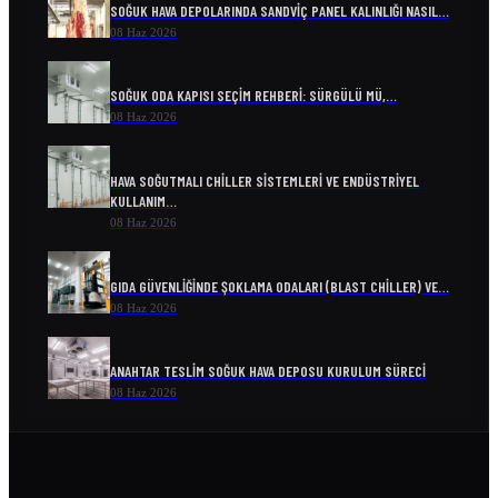
SOĞUK HAVA DEPOLARINDA SANDVIÇ PANEL KALINLIĞI NASIL…
08 Haz 2026
SOĞUK ODA KAPISI SEÇIM REHBERI: SÜRGÜLÜ MÜ,…
08 Haz 2026
HAVA SOĞUTMALI CHILLER SISTEMLERI VE ENDÜSTRIYEL
KULLANIM…
08 Haz 2026
GIDA GÜVENLIĞINDE ŞOKLAMA ODALARI (BLAST CHILLER) VE…
08 Haz 2026
ANAHTAR TESLIM SOĞUK HAVA DEPOSU KURULUM SÜRECI
08 Haz 2026
ENDÜSTRIYEL SOĞUTMA SISTEMLERI VE ENERJI VERIMLILIĞI
08 Haz 2026