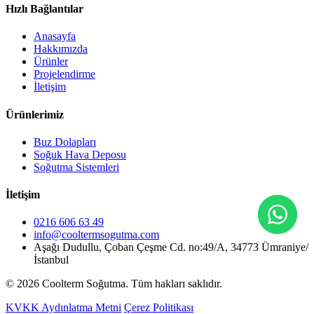
Hızlı Bağlantılar
Anasayfa
Hakkımızda
Ürünler
Projelendirme
İletişim
Ürünlerimiz
Buz Dolapları
Soğuk Hava Deposu
Soğutma Sistemleri
İletişim
0216 606 63 49
info@cooltermsogutma.com
Aşağı Dudullu, Çoban Çeşme Cd. no:49/A, 34773 Ümraniye/
İstanbul
© 2026 Coolterm Soğutma. Tüm hakları saklıdır.
KVKK Aydınlatma Metni
Çerez Politikası