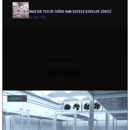
ANAHTAR TESLIM SOĞUK HAVA DEPOSU KURULUM SÜRECI
08 Haz 2026
ENDÜSTRIYEL SOĞUTMA SISTEMLERI VE ENERJI VERIMLILIĞI
08 Haz 2026
SOĞUK ODA MODELLERI VE FIYATLARI
Okumaya Devam Et
04 Nis 2026
İlgili
Yazılar
SOĞUK HAVA DEPOSU FIYATI
04 Nis 2026
GENEL
SOĞUK HAVA DEPOSU FIYATLARI VE MALIYET HESAPLAMA
04 Nis 2026
ANKARA IÇIN SOĞUK HAVA DEPOSU İMALATI YAPAN…
04 Nis 2026