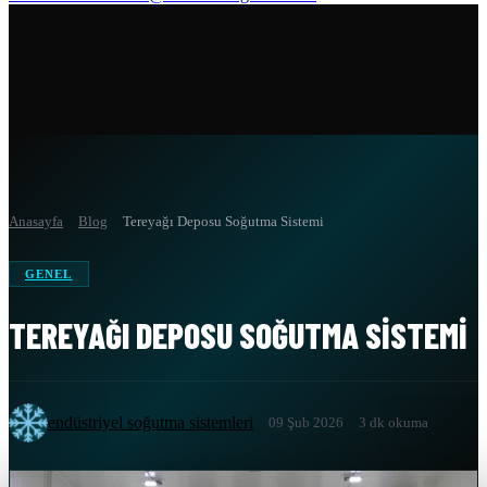
Anasayfa
Blog
Tereyağı Deposu Soğutma Sistemi
GENEL
TEREYAĞI DEPOSU SOĞUTMA SISTEMI
endüstriyel soğutma sistemleri
09 Şub 2026
3 dk okuma