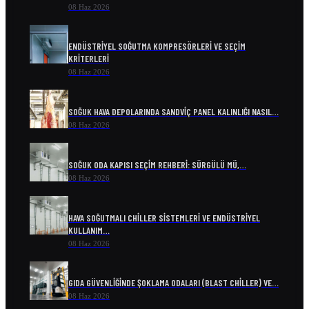
08 Haz 2026
ENDÜSTRIYEL SOĞUTMA KOMPRESÖRLERI VE SEÇIM
KRITERLERI
08 Haz 2026
SOĞUK HAVA DEPOLARINDA SANDVIÇ PANEL KALINLIĞI NASIL…
08 Haz 2026
SOĞUK ODA KAPISI SEÇIM REHBERI: SÜRGÜLÜ MÜ,…
08 Haz 2026
HAVA SOĞUTMALI CHILLER SISTEMLERI VE ENDÜSTRIYEL
KULLANIM…
08 Haz 2026
GIDA GÜVENLIĞINDE ŞOKLAMA ODALARI (BLAST CHILLER) VE…
08 Haz 2026