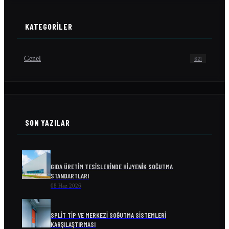
KATEGORILER
Genel
621
SON YAZILAR
GIDA ÜRETIM TESISLERINDE HIJYENIK SOĞUTMA
STANDARTLARI
08 Haz 2026
SPLIT TIP VE MERKEZI SOĞUTMA SISTEMLERI
KARŞILAŞTIRMASI