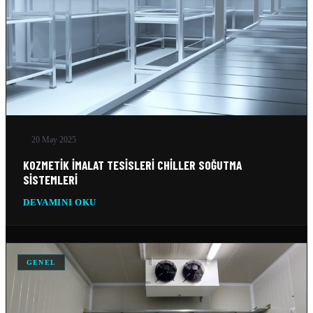
DONUK ODA
11 Şub 2026
MOBIL SOĞUK ODA
11 Şub 2026
20 May 2025
GEMI SOĞUTMA SISTEMLERI
10 Şub 2026
KOZMETIK İMALAT TESISLERI CHILLER SOĞUTMA
SISTEMLERI
TEKSTIL SOĞUTMA SISTEMLERI
DEVAMINI OKU
10 Şub 2026
VERI MERKEZI SOĞUTMA SISTEMLERI
GENEL
10 Şub 2026
SILO SOĞUTMA SOĞUTMA SISTEMLERI