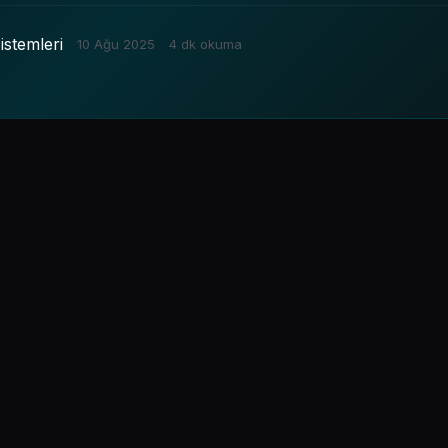
istemleri
10 Ağu 2025
4 dk okuma