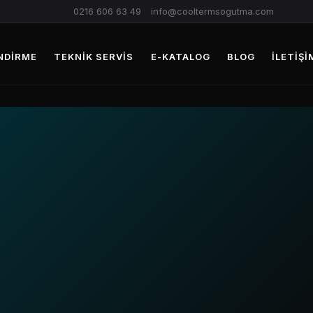
0216 606 63 49
info@cooltermsogutma.com
NDIRME
TEKNIK SERVIS
E-KATALOG
BLOG
İLETIŞI