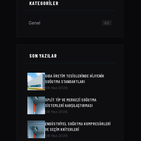
KATEGORILER
Genel
621
SON YAZILAR
GIDA ÜRETIM TESISLERINDE HIJYENIK
SOĞUTMA STANDARTLARI
08 Haz 2026
SPLIT TIP VE MERKEZI SOĞUTMA
SISTEMLERI KARŞILAŞTIRMASI
08 Haz 2026
ENDÜSTRIYEL SOĞUTMA KOMPRESÖRLERI
VE SEÇIM KRITERLERI
08 Haz 2026