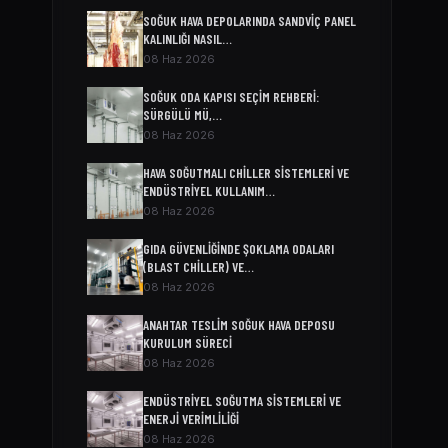
SOĞUK HAVA DEPOLARINDA SANDVIÇ PANEL
KALINLIĞI NASIL…
08 Haz 2026
SOĞUK ODA KAPISI SEÇIM REHBERI:
SÜRGÜLÜ MÜ,…
08 Haz 2026
HAVA SOĞUTMALI CHILLER SISTEMLERI VE
ENDÜSTRIYEL KULLANIM…
08 Haz 2026
GIDA GÜVENLIĞINDE ŞOKLAMA ODALARI
(BLAST CHILLER) VE…
08 Haz 2026
ANAHTAR TESLIM SOĞUK HAVA DEPOSU
KURULUM SÜRECI
08 Haz 2026
ENDÜSTRIYEL SOĞUTMA SISTEMLERI VE
ENERJI VERIMLILIĞI
08 Haz 2026