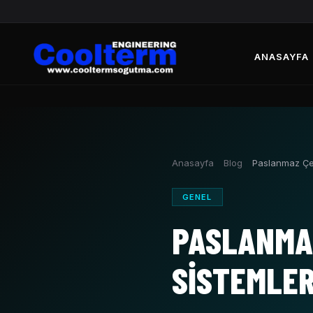
ANASAYFA
Anasayfa
Blog
Paslanmaz Çe
GENEL
PASLANMAZ
SISTEMLER