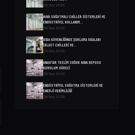
08 Haz 2026
HAVA SOĞUTMALI CHILLER SISTEMLERI VE
ENDÜSTRIYEL KULLANIM…
08 Haz 2026
GIDA GÜVENLIĞINDE ŞOKLAMA ODALARI
(BLAST CHILLER) VE…
08 Haz 2026
ANAHTAR TESLIM SOĞUK HAVA DEPOSU
KURULUM SÜRECI
08 Haz 2026
ENDÜSTRIYEL SOĞUTMA SISTEMLERI VE
ENERJI VERIMLILIĞI
08 Haz 2026
SOĞUK ODA MODELLERI VE FIYATLARI
04 Nis 2026
SOĞUK HAVA DEPOSU FIYATI