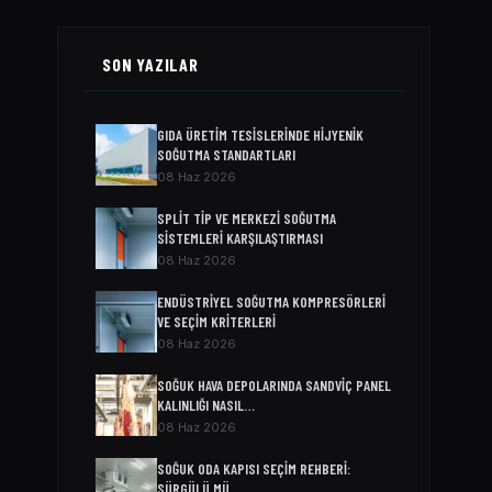
SON YAZILAR
GIDA ÜRETIM TESISLERINDE HIJYENIK
SOĞUTMA STANDARTLARI
08 Haz 2026
SPLIT TIP VE MERKEZI SOĞUTMA
SISTEMLERI KARŞILAŞTIRMASI
08 Haz 2026
ENDÜSTRIYEL SOĞUTMA KOMPRESÖRLERI
VE SEÇIM KRITERLERI
08 Haz 2026
SOĞUK HAVA DEPOLARINDA SANDVIÇ PANEL
KALINLIĞI NASIL…
08 Haz 2026
SOĞUK ODA KAPISI SEÇIM REHBERI:
SÜRGÜLÜ MÜ,…