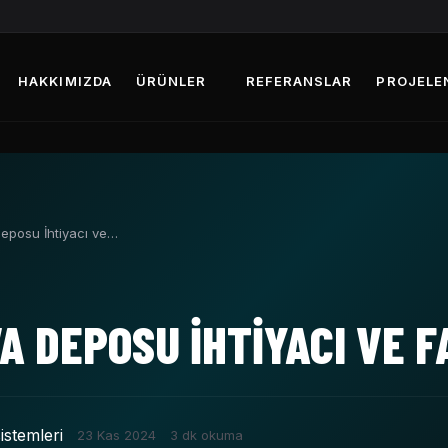
HAKKIMIZDA
ÜRÜNLER
REFERANSLAR
PROJELE
eposu İhtiyacı ve…
A DEPOSU İHTIYACI VE 
istemleri
23 Kas 2024
3 dk okuma