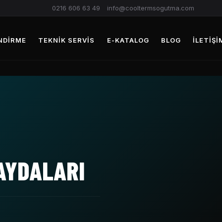
0216 606 63 49
info@cooltermsogutma.com
NDIRME
TEKNIK SERVIS
E-KATALOG
BLOG
İLETIŞI
FAYDALARI