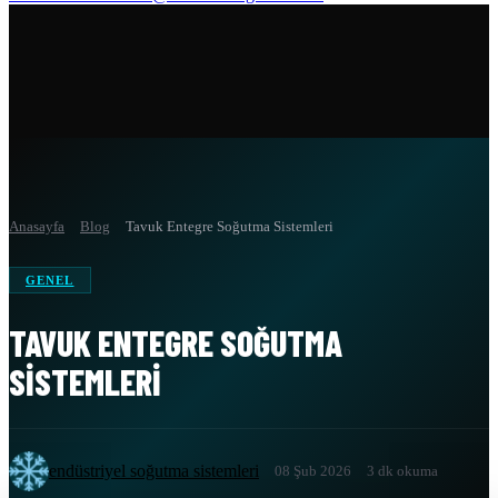
Anasayfa
Blog
Tavuk Entegre Soğutma Sistemleri
GENEL
TAVUK ENTEGRE SOĞUTMA
SISTEMLERI
endüstriyel soğutma sistemleri
08 Şub 2026
3 dk okuma