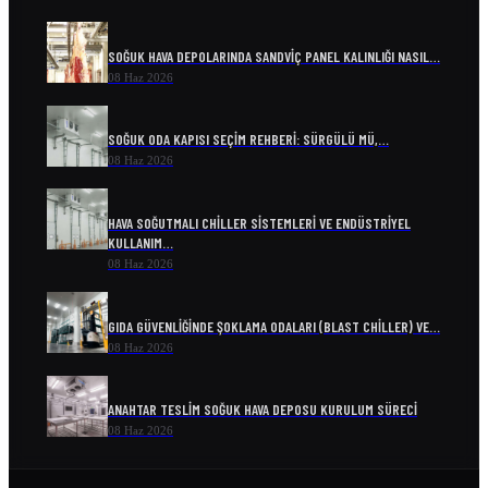
SOĞUK HAVA DEPOLARINDA SANDVIÇ PANEL KALINLIĞI NASIL…
08 Haz 2026
SOĞUK ODA KAPISI SEÇIM REHBERI: SÜRGÜLÜ MÜ,…
08 Haz 2026
HAVA SOĞUTMALI CHILLER SISTEMLERI VE ENDÜSTRIYEL
KULLANIM…
08 Haz 2026
GIDA GÜVENLIĞINDE ŞOKLAMA ODALARI (BLAST CHILLER) VE…
08 Haz 2026
ANAHTAR TESLIM SOĞUK HAVA DEPOSU KURULUM SÜRECI
08 Haz 2026