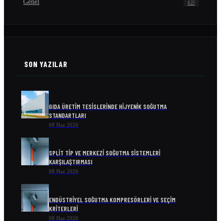
Genel
621
SON YAZILAR
GIDA ÜRETIM TESISLERINDE HIJYENIK SOĞUTMA
STANDARTLARI
08 Haz 2026
SPLIT TIP VE MERKEZI SOĞUTMA SISTEMLERI
KARŞILAŞTIRMASI
08 Haz 2026
ENDÜSTRIYEL SOĞUTMA KOMPRESÖRLERI VE SEÇIM
KRITERLERI
08 Haz 2026