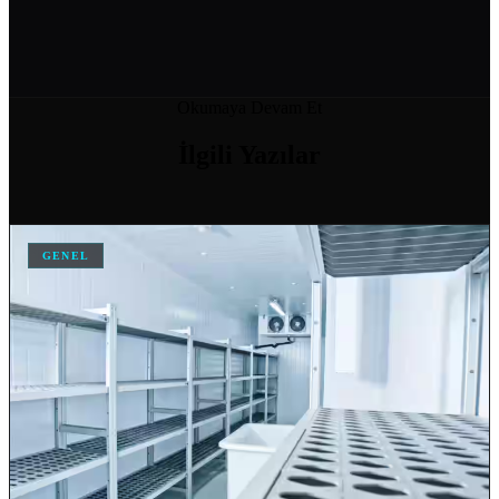
ENDÜSTRIYEL SOĞUTMA SISTEMLERI VE ENERJI VERIMLILIĞI
08 Haz 2026
SOĞUK ODA MODELLERI VE FIYATLARI
Okumaya Devam Et
04 Nis 2026
İlgili
Yazılar
SOĞUK HAVA DEPOSU FIYATI
04 Nis 2026
GENEL
SOĞUK HAVA DEPOSU FIYATLARI VE MALIYET HESAPLAMA
04 Nis 2026
ANKARA IÇIN SOĞUK HAVA DEPOSU İMALATI YAPAN…
04 Nis 2026
DONUK ODA
11 Şub 2026