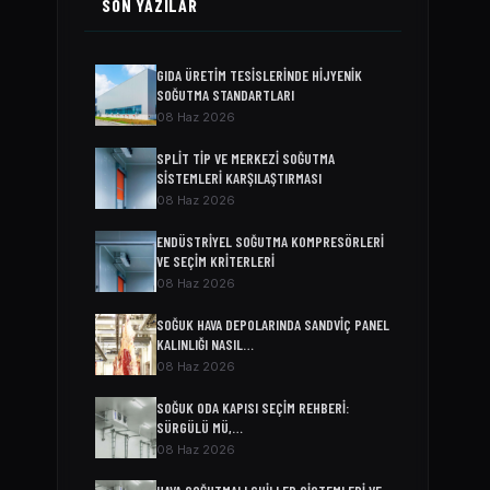
SON YAZILAR
GIDA ÜRETIM TESISLERINDE HIJYENIK
SOĞUTMA STANDARTLARI
08 Haz 2026
SPLIT TIP VE MERKEZI SOĞUTMA
SISTEMLERI KARŞILAŞTIRMASI
08 Haz 2026
ENDÜSTRIYEL SOĞUTMA KOMPRESÖRLERI
VE SEÇIM KRITERLERI
08 Haz 2026
SOĞUK HAVA DEPOLARINDA SANDVIÇ PANEL
KALINLIĞI NASIL…
08 Haz 2026
SOĞUK ODA KAPISI SEÇIM REHBERI:
SÜRGÜLÜ MÜ,…
08 Haz 2026