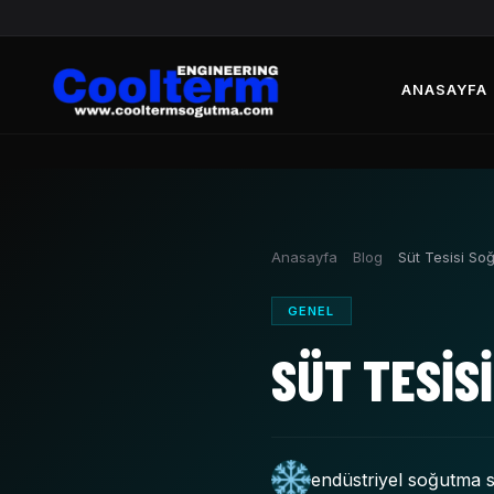
ANASAYFA
Anasayfa
Blog
Süt Tesisi So
GENEL
SÜT TESIS
endüstriyel soğutma s