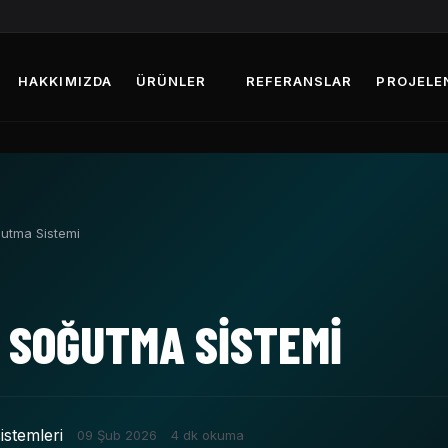
HAKKIMIZDA
ÜRÜNLER
REFERANSLAR
PROJELE
ğutma Sistemi
I SOĞUTMA SISTEMI
istemleri
09 Şub 2026
4 dk okuma