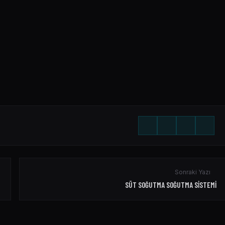
Süt Tesisi Soğutma Sistemi
Sonraki Yazı
SÜT SOĞUTMA SOĞUTMA SISTEMI