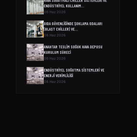
HAVA SOĞUTMALI CHILLER SISTEMLERI VE
ENDÜSTRIYEL KULLANIM…
08 Haz 2026
GIDA GÜVENLIĞINDE ŞOKLAMA ODALARI
(BLAST CHILLER) VE…
08 Haz 2026
ANAHTAR TESLIM SOĞUK HAVA DEPOSU
KURULUM SÜRECI
08 Haz 2026
ENDÜSTRIYEL SOĞUTMA SISTEMLERI VE
ENERJI VERIMLILIĞI
08 Haz 2026
SOĞUK ODA MODELLERI VE FIYATLARI
04 Nis 2026
SOĞUK HAVA DEPOSU FIYATI
04 Nis 2026