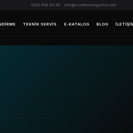
0216 606 63 49
info@cooltermsogutma.com
NDIRME
TEKNIK SERVIS
E-KATALOG
BLOG
İLETIŞI