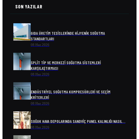
SON YAZILAR
GIDA ÜRETIM TESISLERINDE HIJYENIK SOĞUTMA
STANDARTLARI
08 Haz 2026
SPLIT TIP VE MERKEZI SOĞUTMA SISTEMLERI
KARŞILAŞTIRMASI
08 Haz 2026
ENDÜSTRIYEL SOĞUTMA KOMPRESÖRLERI VE SEÇIM
KRITERLERI
08 Haz 2026
SOĞUK HAVA DEPOLARINDA SANDVIÇ PANEL KALINLIĞI NASIL…
08 Haz 2026