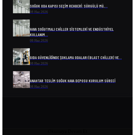
SOĞUK ODA KAPISI SEÇIM REHBERI: SÜRGÜLÜ MÜ,…
08 Haz 2026
HAVA SOĞUTMALI CHILLER SISTEMLERI VE ENDÜSTRIYEL
KULLANIM…
08 Haz 2026
GIDA GÜVENLIĞINDE ŞOKLAMA ODALARI (BLAST CHILLER) VE…
08 Haz 2026
ANAHTAR TESLIM SOĞUK HAVA DEPOSU KURULUM SÜRECI
08 Haz 2026
ENDÜSTRIYEL SOĞUTMA SISTEMLERI VE ENERJI VERIMLILIĞI
08 Haz 2026
SOĞUK ODA MODELLERI VE FIYATLARI
Okumaya Devam Et
04 Nis 2026