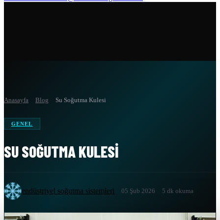
Anasayfa
Blog
Su Soğutma Kulesi
GENEL
SU SOĞUTMA KULESI
endüstriyel soğutma sistemleri
05 Şub 2026
5 dk okuma