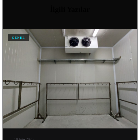
İlgili
Yazılar
SOĞUK HAVA DEPOSU FIYATI
04 Nis 2026
GENEL
SOĞUK HAVA DEPOSU FIYATLARI VE MALIYET HESAPLAMA
04 Nis 2026
ANKARA IÇIN SOĞUK HAVA DEPOSU İMALATI YAPAN…
04 Nis 2026
DONUK ODA
11 Şub 2026
MOBIL SOĞUK ODA
11 Şub 2026
GEMI SOĞUTMA SISTEMLERI
10 Ağu 2025