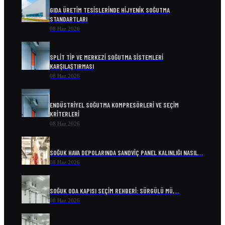
GIDA ÜRETIM TESISLERINDE HIJYENIK SOĞUTMA
STANDARTLARI
08 Haz 2026
SPLIT TIP VE MERKEZI SOĞUTMA SISTEMLERI
KARŞILAŞTIRMASI
08 Haz 2026
ENDÜSTRIYEL SOĞUTMA KOMPRESÖRLERI VE SEÇIM
KRITERLERI
08 Haz 2026
SOĞUK HAVA DEPOLARINDA SANDVIÇ PANEL KALINLIĞI NASIL…
08 Haz 2026
SOĞUK ODA KAPISI SEÇIM REHBERI: SÜRGÜLÜ MÜ,…
08 Haz 2026