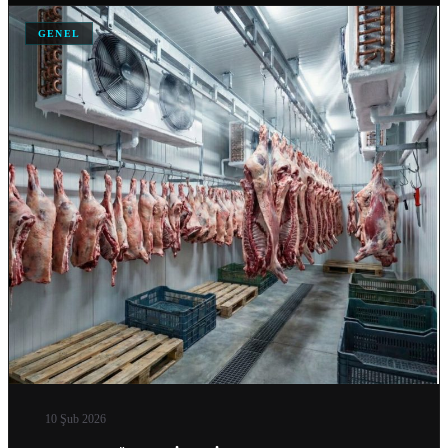
GENEL
SOĞUK HAVA DEPOSU FIYATLARI VE MALIYET HESAPLAMA
04 Nis 2026
ANKARA IÇIN SOĞUK HAVA DEPOSU İMALATI YAPAN…
04 Nis 2026
DONUK ODA
11 Şub 2026
MOBIL SOĞUK ODA
11 Şub 2026
GEMI SOĞUTMA SISTEMLERI
10 Şub 2026
10 Şub 2026
TEKSTIL SOĞUTMA SISTEMLERI
10 Şub 2026