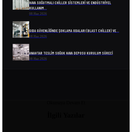
HAVA SOĞUTMALI CHILLER SISTEMLERI VE ENDÜSTRIYEL
KULLANIM…
08 Haz 2026
GIDA GÜVENLIĞINDE ŞOKLAMA ODALARI (BLAST CHILLER) VE…
08 Haz 2026
ANAHTAR TESLIM SOĞUK HAVA DEPOSU KURULUM SÜRECI
08 Haz 2026
ENDÜSTRIYEL SOĞUTMA SISTEMLERI VE ENERJI VERIMLILIĞI
08 Haz 2026
SOĞUK ODA MODELLERI VE FIYATLARI
Okumaya Devam Et
04 Nis 2026
İlgili
Yazılar
SOĞUK HAVA DEPOSU FIYATI
04 Nis 2026