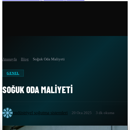
Anasayfa
Blog
Soğuk Oda Maliyeti
GENEL
SOĞUK ODA MALIYETI
endüstriyel soğutma sistemleri
20 Oca 2025
3 dk okuma