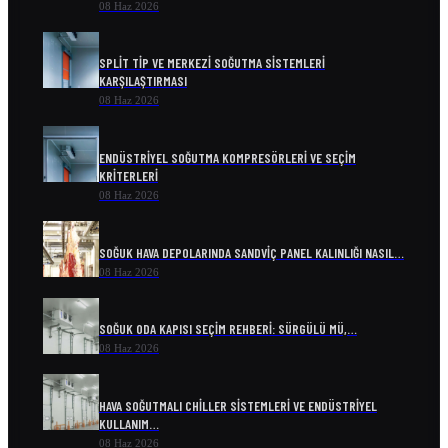
08 Haz 2026
SPLIT TIP VE MERKEZI SOĞUTMA SISTEMLERI
KARŞILAŞTIRMASI
08 Haz 2026
ENDÜSTRIYEL SOĞUTMA KOMPRESÖRLERI VE SEÇIM
KRITERLERI
08 Haz 2026
SOĞUK HAVA DEPOLARINDA SANDVIÇ PANEL KALINLIĞI NASIL…
08 Haz 2026
SOĞUK ODA KAPISI SEÇIM REHBERI: SÜRGÜLÜ MÜ,…
08 Haz 2026
HAVA SOĞUTMALI CHILLER SISTEMLERI VE ENDÜSTRIYEL
KULLANIM…
08 Haz 2026