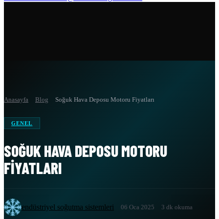
Anasayfa
Blog
Soğuk Hava Deposu Motoru Fiyatları
GENEL
SOĞUK HAVA DEPOSU MOTORU
FIYATLARI
endüstriyel soğutma sistemleri
06 Oca 2025
3 dk okuma