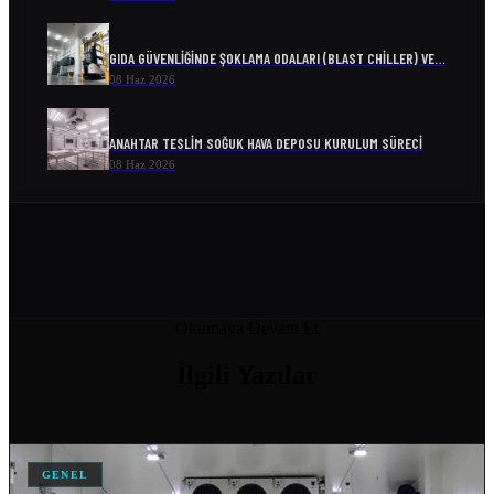
GIDA GÜVENLIĞINDE ŞOKLAMA ODALARI (BLAST CHILLER) VE…
08 Haz 2026
ANAHTAR TESLIM SOĞUK HAVA DEPOSU KURULUM SÜRECI
08 Haz 2026
ENDÜSTRIYEL SOĞUTMA SISTEMLERI VE ENERJI VERIMLILIĞI
08 Haz 2026
SOĞUK ODA MODELLERI VE FIYATLARI
Okumaya Devam Et
04 Nis 2026
İlgili
Yazılar
SOĞUK HAVA DEPOSU FIYATI
04 Nis 2026
GENEL
SOĞUK HAVA DEPOSU FIYATLARI VE MALIYET HESAPLAMA