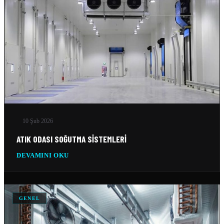
04 Nis 2026
ANKARA IÇIN SOĞUK HAVA DEPOSU İMALATI YAPAN…
04 Nis 2026
DONUK ODA
11 Şub 2026
MOBIL SOĞUK ODA
11 Şub 2026
10 Şub 2026
ATIK ODASI SOĞUTMA SISTEMLERI
GEMI SOĞUTMA SISTEMLERI
DEVAMINI OKU
10 Şub 2026
TEKSTIL SOĞUTMA SISTEMLERI
10 Şub 2026
GENEL