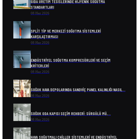
GIDA ÜRETIM TESISLERINDE HIJYENIK SOĞUTMA
STANDARTLARI
08 Haz 2026
SPLIT TIP VE MERKEZI SOĞUTMA SISTEMLERI
KARŞILAŞTIRMASI
08 Haz 2026
ENDÜSTRIYEL SOĞUTMA KOMPRESÖRLERI VE SEÇIM
KRITERLERI
08 Haz 2026
SOĞUK HAVA DEPOLARINDA SANDVIÇ PANEL KALINLIĞI NASIL…
08 Haz 2026
SOĞUK ODA KAPISI SEÇIM REHBERI: SÜRGÜLÜ MÜ,…
08 Haz 2026
HAVA SOĞUTMALI CHILLER SISTEMLERI VE ENDÜSTRIYEL