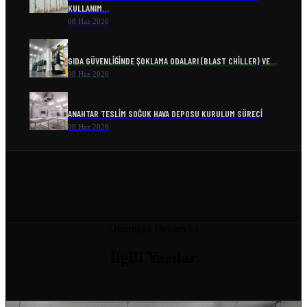
KULLANIM…
08 Haz 2026
GIDA GÜVENLIĞINDE ŞOKLAMA ODALARI (BLAST CHILLER) VE…
08 Haz 2026
ANAHTAR TESLIM SOĞUK HAVA DEPOSU KURULUM SÜRECI
08 Haz 2026
ENDÜSTRIYEL SOĞUTMA SISTEMLERI VE ENERJI VERIMLILIĞI
08 Haz 2026
SOĞUK ODA MODELLERI VE FIYATLARI
Okumaya Devam Et
04 Nis 2026
İlgili
Yazılar
SOĞUK HAVA DEPOSU FIYATI
04 Nis 2026