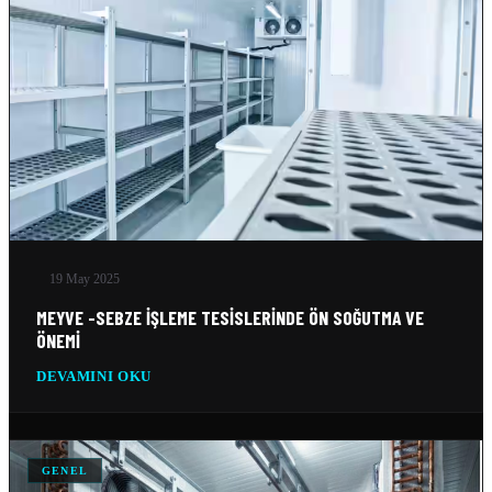
VERI MERKEZI SOĞUTMA SISTEMLERI
10 Şub 2026
SILO SOĞUTMA SOĞUTMA SISTEMLERI
10 Şub 2026
BUZ FABRIKASI SOĞUTMA SISTEMLERI
10 Şub 2026
19 May 2025
MEYVE -SEBZE İŞLEME TESISLERINDE ÖN SOĞUTMA VE
ÖNEMI
DEVAMINI OKU
GENEL