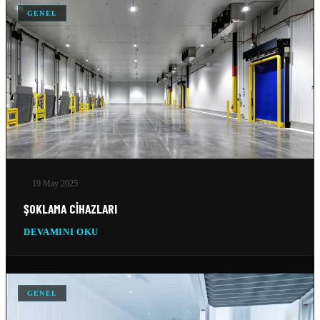
GENEL
SOĞUK HAVA DEPOSU FIYATLARI VE MALIYET HESAPLAMA
04 Nis 2026
ANKARA IÇIN SOĞUK HAVA DEPOSU İMALATI YAPAN…
04 Nis 2026
DONUK ODA
11 Şub 2026
MOBIL SOĞUK ODA
19 May 2025
11 Şub 2026
ŞOKLAMA CIHAZLARI
DEVAMINI OKU
GEMI SOĞUTMA SISTEMLERI
10 Şub 2026
TEKSTIL SOĞUTMA SISTEMLERI
GENEL
10 Şub 2026