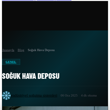
Anasayfa
Blog
Soğuk Hava Deposu
GENEL
SOĞUK HAVA DEPOSU
endüstriyel soğutma sistemleri
06 Oca 2025
4 dk okuma