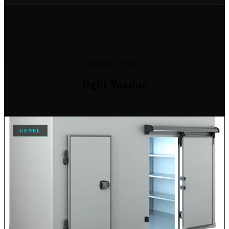
ENDÜSTRIYEL SOĞUTMA SISTEMLERI VE ENERJI VERIMLILIĞI
08 Haz 2026
SOĞUK ODA MODELLERI VE FIYATLARI
Okumaya Devam Et
04 Nis 2026
İlgili
Yazılar
SOĞUK HAVA DEPOSU FIYATI
04 Nis 2026
GENEL
SOĞUK HAVA DEPOSU FIYATLARI VE MALIYET HESAPLAMA
04 Nis 2026
ANKARA IÇIN SOĞUK HAVA DEPOSU İMALATI YAPAN…
04 Nis 2026
DONUK ODA
11 Şub 2026