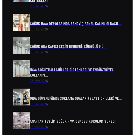
KRITERLERI
08 Haz 2026
SOĞUK HAVA DEPOLARINDA SANDVIÇ PANEL KALINLIĞI NASIL…
08 Haz 2026
SOĞUK ODA KAPISI SEÇIM REHBERI: SÜRGÜLÜ MÜ,…
08 Haz 2026
HAVA SOĞUTMALI CHILLER SISTEMLERI VE ENDÜSTRIYEL
KULLANIM…
08 Haz 2026
GIDA GÜVENLIĞINDE ŞOKLAMA ODALARI (BLAST CHILLER) VE…
08 Haz 2026
ANAHTAR TESLIM SOĞUK HAVA DEPOSU KURULUM SÜRECI
08 Haz 2026