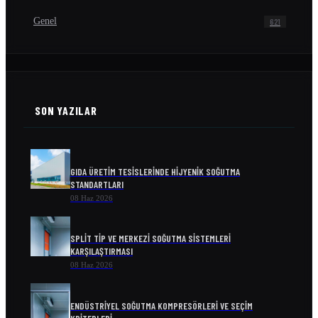
Genel
621
SON YAZILAR
GIDA ÜRETIM TESISLERINDE HIJYENIK SOĞUTMA
STANDARTLARI
08 Haz 2026
SPLIT TIP VE MERKEZI SOĞUTMA SISTEMLERI
KARŞILAŞTIRMASI
08 Haz 2026
ENDÜSTRIYEL SOĞUTMA KOMPRESÖRLERI VE SEÇIM