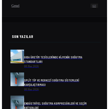
Genel
621
SON YAZILAR
GIDA ÜRETIM TESISLERINDE HIJYENIK SOĞUTMA
STANDARTLARI
08 Haz 2026
SPLIT TIP VE MERKEZI SOĞUTMA SISTEMLERI
KARŞILAŞTIRMASI
08 Haz 2026
ENDÜSTRIYEL SOĞUTMA KOMPRESÖRLERI VE SEÇIM
KRITERLERI