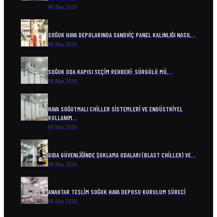
08 Haz 2026
SOĞUK HAVA DEPOLARINDA SANDVIÇ PANEL KALINLIĞI NASIL…
08 Haz 2026
SOĞUK ODA KAPISI SEÇIM REHBERI: SÜRGÜLÜ MÜ,…
08 Haz 2026
HAVA SOĞUTMALI CHILLER SISTEMLERI VE ENDÜSTRIYEL
KULLANIM…
08 Haz 2026
GIDA GÜVENLIĞINDE ŞOKLAMA ODALARI (BLAST CHILLER) VE…
08 Haz 2026
ANAHTAR TESLIM SOĞUK HAVA DEPOSU KURULUM SÜRECI
08 Haz 2026