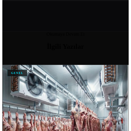
ENDÜSTRIYEL SOĞUTMA SISTEMLERI VE ENERJI VERIMLILIĞI
08 Haz 2026
SOĞUK ODA MODELLERI VE FIYATLARI
Okumaya Devam Et
04 Nis 2026
İlgili
Yazılar
SOĞUK HAVA DEPOSU FIYATI
04 Nis 2026
GENEL
SOĞUK HAVA DEPOSU FIYATLARI VE MALIYET HESAPLAMA
04 Nis 2026
ANKARA IÇIN SOĞUK HAVA DEPOSU İMALATI YAPAN…
04 Nis 2026
DONUK ODA
11 Şub 2026