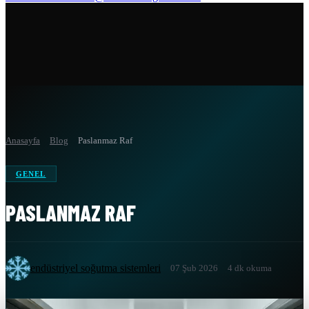
Anasayfa
Blog
Paslanmaz Raf
GENEL
PASLANMAZ RAF
endüstriyel soğutma sistemleri
07 Şub 2026
4 dk okuma