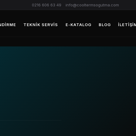
0216 606 63 49
info@cooltermsogutma.com
NDIRME
TEKNIK SERVIS
E-KATALOG
BLOG
İLETIŞI