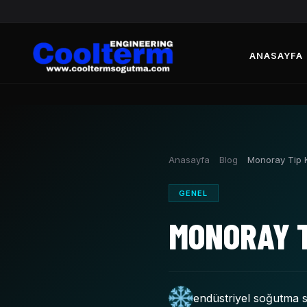
ANASAYFA
Anasayfa
Blog
Monoray Tip K
GENEL
MONORAY T
endüstriyel soğutma s