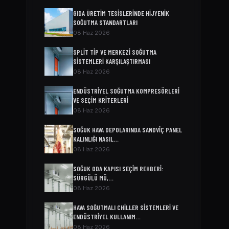
GIDA ÜRETIM TESISLERINDE HIJYENIK
SOĞUTMA STANDARTLARI
08 Haz 2026
SPLIT TIP VE MERKEZI SOĞUTMA
SISTEMLERI KARŞILAŞTIRMASI
08 Haz 2026
ENDÜSTRIYEL SOĞUTMA KOMPRESÖRLERI
VE SEÇIM KRITERLERI
08 Haz 2026
SOĞUK HAVA DEPOLARINDA SANDVIÇ PANEL
KALINLIĞI NASIL…
08 Haz 2026
SOĞUK ODA KAPISI SEÇIM REHBERI:
SÜRGÜLÜ MÜ,…
08 Haz 2026
HAVA SOĞUTMALI CHILLER SISTEMLERI VE
ENDÜSTRIYEL KULLANIM…
08 Haz 2026