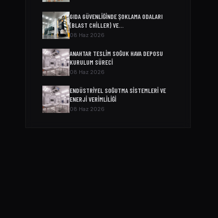
GIDA GÜVENLIĞINDE ŞOKLAMA ODALARI
(BLAST CHILLER) VE…
08 Haz 2026
ANAHTAR TESLIM SOĞUK HAVA DEPOSU
KURULUM SÜRECI
08 Haz 2026
ENDÜSTRIYEL SOĞUTMA SISTEMLERI VE
ENERJI VERIMLILIĞI
08 Haz 2026
SOĞUK ODA MODELLERI VE FIYATLARI
04 Nis 2026
SOĞUK HAVA DEPOSU FIYATI
04 Nis 2026
SOĞUK HAVA DEPOSU FIYATLARI VE MALIYET
HESAPLAMA