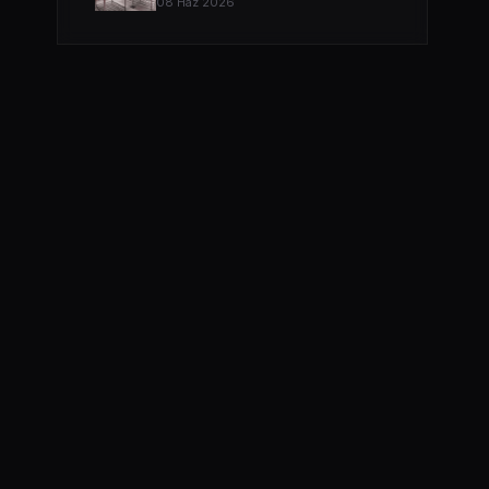
08 Haz 2026
SOĞUK ODA MODELLERI VE FIYATLARI
04 Nis 2026
SOĞUK HAVA DEPOSU FIYATI
04 Nis 2026
SOĞUK HAVA DEPOSU FIYATLARI VE MALIYET
HESAPLAMA
04 Nis 2026
ANKARA IÇIN SOĞUK HAVA DEPOSU İMALATI
YAPAN…
04 Nis 2026
DONUK ODA
11 Şub 2026
MOBIL SOĞUK ODA