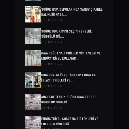
SOĞUK HAVA DEPOLARINDA SANDVIÇ PANEL
KALINLIĞI NASIL…
08 Haz 2026
SOĞUK ODA KAPISI SEÇIM REHBERI:
SÜRGÜLÜ MÜ,…
08 Haz 2026
HAVA SOĞUTMALI CHILLER SISTEMLERI VE
ENDÜSTRIYEL KULLANIM…
08 Haz 2026
GIDA GÜVENLIĞINDE ŞOKLAMA ODALARI
(BLAST CHILLER) VE…
08 Haz 2026
ANAHTAR TESLIM SOĞUK HAVA DEPOSU
KURULUM SÜRECI
08 Haz 2026
ENDÜSTRIYEL SOĞUTMA SISTEMLERI VE
ENERJI VERIMLILIĞI