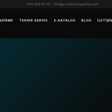
0216 606 63 49
info@cooltermsogutma.com
NDIRME
TEKNIK SERVIS
E-KATALOG
BLOG
İLETIŞI