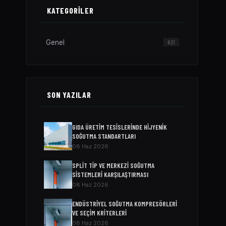
KATEGORILER
Genel
621
SON YAZILAR
GIDA ÜRETIM TESISLERINDE HIJYENIK
SOĞUTMA STANDARTLARI
08 Haz 2026
SPLIT TIP VE MERKEZI SOĞUTMA
SISTEMLERI KARŞILAŞTIRMASI
08 Haz 2026
ENDÜSTRIYEL SOĞUTMA KOMPRESÖRLERI
VE SEÇIM KRITERLERI
08 Haz 2026