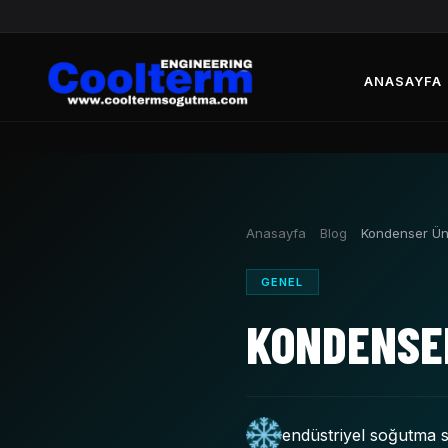
ANASAYFA
Anasayfa
Blog
Kondenser Üni
GENEL
KONDENSER
endüstriyel soğutma s