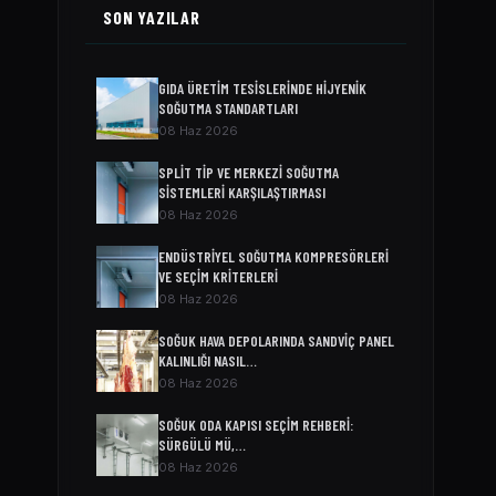
SON YAZILAR
GIDA ÜRETIM TESISLERINDE HIJYENIK
SOĞUTMA STANDARTLARI
08 Haz 2026
SPLIT TIP VE MERKEZI SOĞUTMA
SISTEMLERI KARŞILAŞTIRMASI
08 Haz 2026
ENDÜSTRIYEL SOĞUTMA KOMPRESÖRLERI
VE SEÇIM KRITERLERI
08 Haz 2026
SOĞUK HAVA DEPOLARINDA SANDVIÇ PANEL
KALINLIĞI NASIL…
08 Haz 2026
SOĞUK ODA KAPISI SEÇIM REHBERI:
SÜRGÜLÜ MÜ,…
08 Haz 2026