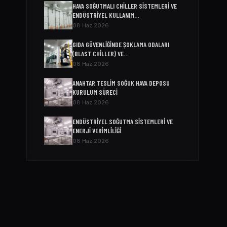
HAVA SOĞUTMALI CHILLER SISTEMLERI VE
ENDÜSTRIYEL KULLANIM…
08 Haz 2026
GIDA GÜVENLIĞINDE ŞOKLAMA ODALARI
(BLAST CHILLER) VE…
08 Haz 2026
ANAHTAR TESLIM SOĞUK HAVA DEPOSU
KURULUM SÜRECI
08 Haz 2026
ENDÜSTRIYEL SOĞUTMA SISTEMLERI VE
ENERJI VERIMLILIĞI
08 Haz 2026
SOĞUK ODA MODELLERI VE FIYATLARI
04 Nis 2026
SOĞUK HAVA DEPOSU FIYATI
04 Nis 2026