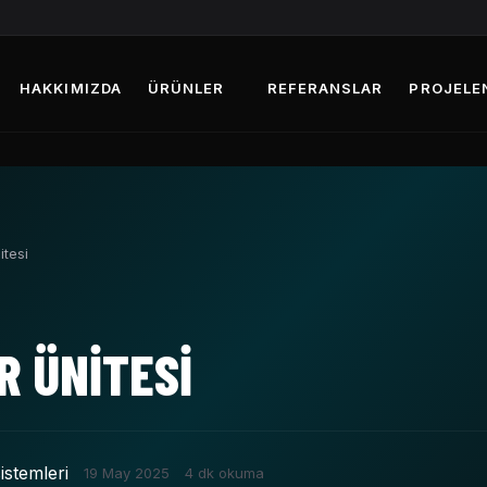
HAKKIMIZDA
ÜRÜNLER
REFERANSLAR
PROJELE
tesi
 ÜNITESI
istemleri
19 May 2025
4 dk okuma