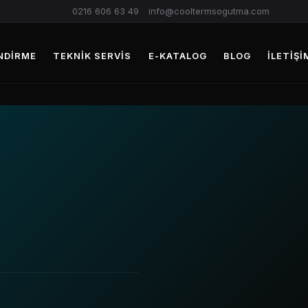
0216 606 63 49
info@cooltermsogutma.com
NDIRME
TEKNIK SERVIS
E-KATALOG
BLOG
İLETIŞI