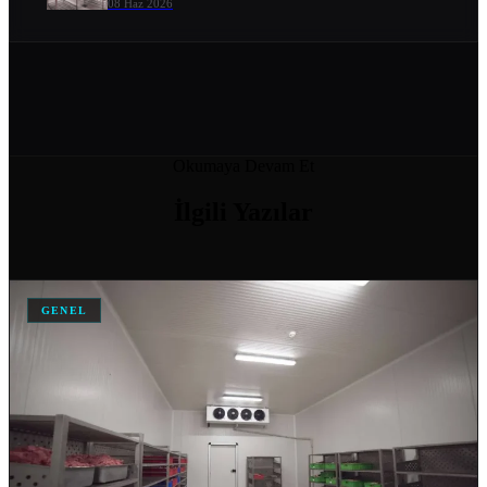
08 Haz 2026
ENDÜSTRIYEL SOĞUTMA SISTEMLERI VE ENERJI VERIMLILIĞI
08 Haz 2026
SOĞUK ODA MODELLERI VE FIYATLARI
Okumaya Devam Et
04 Nis 2026
İlgili
Yazılar
SOĞUK HAVA DEPOSU FIYATI
04 Nis 2026
GENEL
SOĞUK HAVA DEPOSU FIYATLARI VE MALIYET HESAPLAMA
04 Nis 2026
ANKARA IÇIN SOĞUK HAVA DEPOSU İMALATI YAPAN…
04 Nis 2026
DONUK ODA