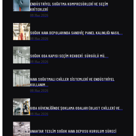
ENDÜSTRIYEL SOĞUTMA KOMPRESÖRLERI VE SEÇIM
KRITERLERI
08 Haz 2026
SOĞUK HAVA DEPOLARINDA SANDVIÇ PANEL KALINLIĞI NASIL…
08 Haz 2026
SOĞUK ODA KAPISI SEÇIM REHBERI: SÜRGÜLÜ MÜ,…
08 Haz 2026
HAVA SOĞUTMALI CHILLER SISTEMLERI VE ENDÜSTRIYEL
KULLANIM…
08 Haz 2026
GIDA GÜVENLIĞINDE ŞOKLAMA ODALARI (BLAST CHILLER) VE…
08 Haz 2026
ANAHTAR TESLIM SOĞUK HAVA DEPOSU KURULUM SÜRECI