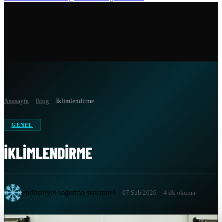
Anasayfa
Blog
İklimlendirme
GENEL
İKLIMLENDIRME
endüstriyel soğutma sistemleri
07 Şub 2026
4 dk okuma