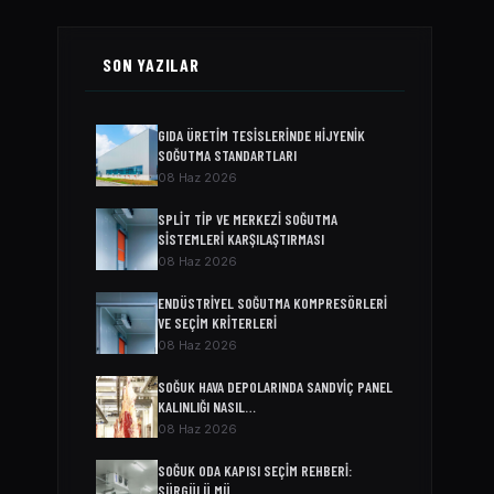
SON YAZILAR
GIDA ÜRETIM TESISLERINDE HIJYENIK
SOĞUTMA STANDARTLARI
08 Haz 2026
SPLIT TIP VE MERKEZI SOĞUTMA
SISTEMLERI KARŞILAŞTIRMASI
08 Haz 2026
ENDÜSTRIYEL SOĞUTMA KOMPRESÖRLERI
VE SEÇIM KRITERLERI
08 Haz 2026
SOĞUK HAVA DEPOLARINDA SANDVIÇ PANEL
KALINLIĞI NASIL…
08 Haz 2026
SOĞUK ODA KAPISI SEÇIM REHBERI:
SÜRGÜLÜ MÜ,…