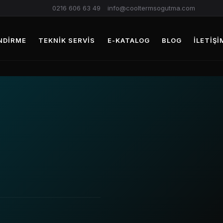
0216 606 63 49
info@cooltermsogutma.com
NDIRME
TEKNIK SERVIS
E-KATALOG
BLOG
İLETIŞI