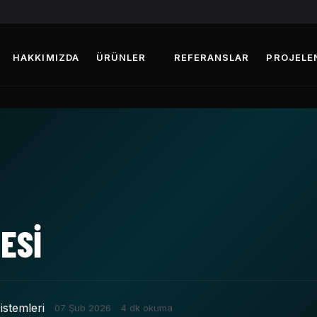
HAKKIMIZDA
ÜRÜNLER
REFERANSLAR
PROJELE
ESI
istemleri
07 Şub 2026
4 dk okuma