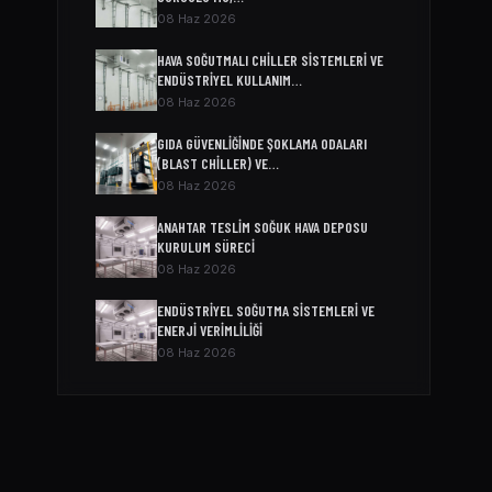
08 Haz 2026
HAVA SOĞUTMALI CHILLER SISTEMLERI VE
ENDÜSTRIYEL KULLANIM…
08 Haz 2026
GIDA GÜVENLIĞINDE ŞOKLAMA ODALARI
(BLAST CHILLER) VE…
08 Haz 2026
ANAHTAR TESLIM SOĞUK HAVA DEPOSU
KURULUM SÜRECI
08 Haz 2026
ENDÜSTRIYEL SOĞUTMA SISTEMLERI VE
ENERJI VERIMLILIĞI
08 Haz 2026
SOĞUK ODA MODELLERI VE FIYATLARI
04 Nis 2026
SOĞUK HAVA DEPOSU FIYATI