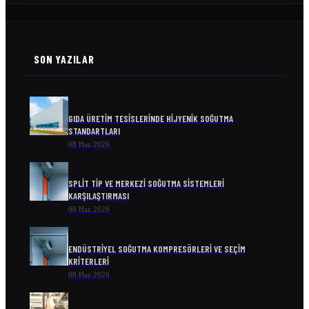
SON YAZILAR
GIDA ÜRETIM TESISLERINDE HIJYENIK SOĞUTMA
STANDARTLARI
08 Haz 2026
SPLIT TIP VE MERKEZI SOĞUTMA SISTEMLERI
KARŞILAŞTIRMASI
08 Haz 2026
ENDÜSTRIYEL SOĞUTMA KOMPRESÖRLERI VE SEÇIM
KRITERLERI
08 Haz 2026