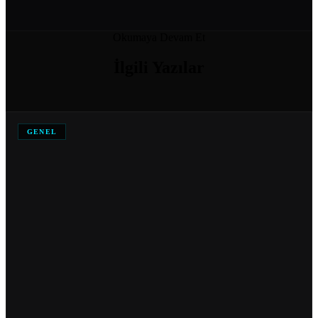
SOĞUK ODA MODELLERI VE FIYATLARI
Okumaya Devam Et
04 Nis 2026
İlgili
Yazılar
SOĞUK HAVA DEPOSU FIYATI
04 Nis 2026
GENEL
SOĞUK HAVA DEPOSU FIYATLARI VE MALIYET HESAPLAMA
04 Nis 2026
ANKARA IÇIN SOĞUK HAVA DEPOSU İMALATI YAPAN…
04 Nis 2026
DONUK ODA
11 Şub 2026
MOBIL SOĞUK ODA
11 Şub 2026