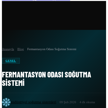
Anasayfa
Blog
Fermantasyon Odası Soğutma Sistemi
GENEL
FERMANTASYON ODASI SOĞUTMA
SISTEMI
endüstriyel soğutma sistemleri
09 Şub 2026
4 dk okuma