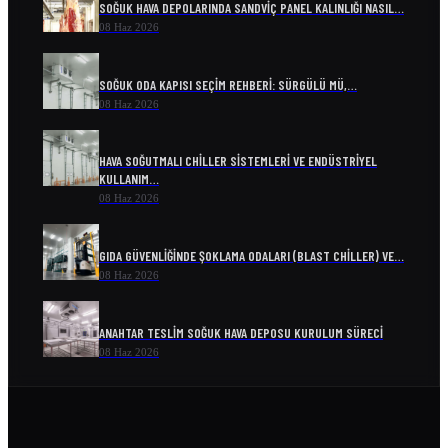
SOĞUK HAVA DEPOLARINDA SANDVIÇ PANEL KALINLIĞI NASIL…
08 Haz 2026
SOĞUK ODA KAPISI SEÇIM REHBERI: SÜRGÜLÜ MÜ,…
08 Haz 2026
HAVA SOĞUTMALI CHILLER SISTEMLERI VE ENDÜSTRIYEL
KULLANIM…
08 Haz 2026
GIDA GÜVENLIĞINDE ŞOKLAMA ODALARI (BLAST CHILLER) VE…
08 Haz 2026
ANAHTAR TESLIM SOĞUK HAVA DEPOSU KURULUM SÜRECI
08 Haz 2026
ENDÜSTRIYEL SOĞUTMA SISTEMLERI VE ENERJI VERIMLILIĞI
08 Haz 2026