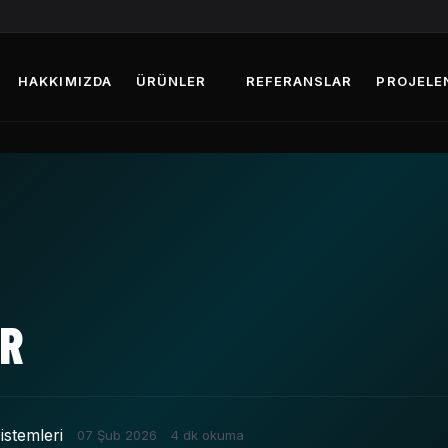
HAKKIMIZDA
ÜRÜNLER
REFERANSLAR
PROJELE
ER
istemleri
07 Şub 2026
4 dk okuma