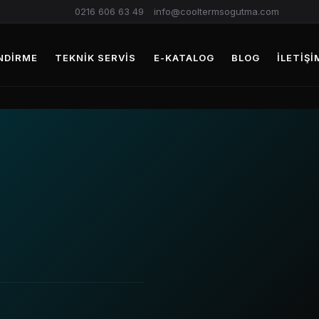
0216 606 63 49
info@cooltermsogutma.com
NDIRME
TEKNIK SERVIS
E-KATALOG
BLOG
İLETIŞI