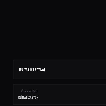
Dry Cooler
BU YAZIYI PAYLAŞ
Önceki Yazı
KLIMATIZASYON