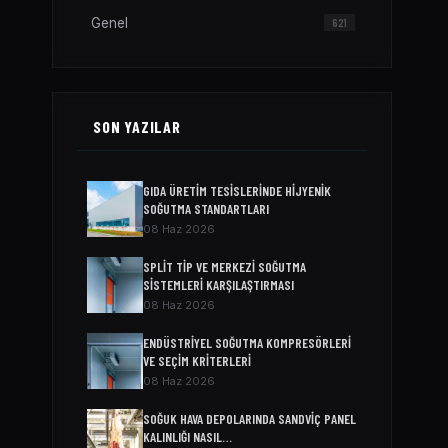
Genel
621
SON YAZILAR
GIDA ÜRETIM TESISLERINDE HIJYENIK
SOĞUTMA STANDARTLARI
08 Haz 2026
SPLIT TIP VE MERKEZI SOĞUTMA
SISTEMLERI KARŞILAŞTIRMASI
08 Haz 2026
ENDÜSTRIYEL SOĞUTMA KOMPRESÖRLERI
VE SEÇIM KRITERLERI
08 Haz 2026
SOĞUK HAVA DEPOLARINDA SANDVIÇ PANEL
KALINLIĞI NASIL…