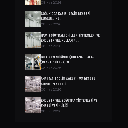
08 Haz 2026
SOĞUK ODA KAPISI SEÇIM REHBERI:
SÜRGÜLÜ MÜ,…
08 Haz 2026
HAVA SOĞUTMALI CHILLER SISTEMLERI VE
ENDÜSTRIYEL KULLANIM…
08 Haz 2026
GIDA GÜVENLIĞINDE ŞOKLAMA ODALARI
(BLAST CHILLER) VE…
08 Haz 2026
ANAHTAR TESLIM SOĞUK HAVA DEPOSU
KURULUM SÜRECI
08 Haz 2026
ENDÜSTRIYEL SOĞUTMA SISTEMLERI VE
ENERJI VERIMLILIĞI
08 Haz 2026
SOĞUK ODA MODELLERI VE FIYATLARI