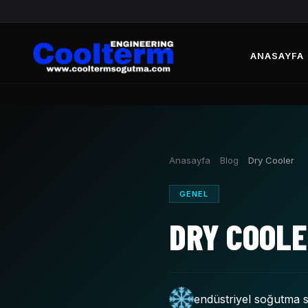
ANASAYFA
Anasayfa
Blog
Dry Cooler
GENEL
DRY COOL
endüstriyel soğutma s