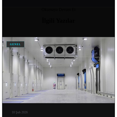
SOĞUK ODA MODELLERI VE FIYATLARI
Okumaya Devam Et
04 Nis 2026
İlgili
Yazılar
SOĞUK HAVA DEPOSU FIYATI
04 Nis 2026
GENEL
SOĞUK HAVA DEPOSU FIYATLARI VE MALIYET HESAPLAMA
04 Nis 2026
ANKARA IÇIN SOĞUK HAVA DEPOSU İMALATI YAPAN…
04 Nis 2026
DONUK ODA
11 Şub 2026
MOBIL SOĞUK ODA
11 Şub 2026
10 Şub 2026