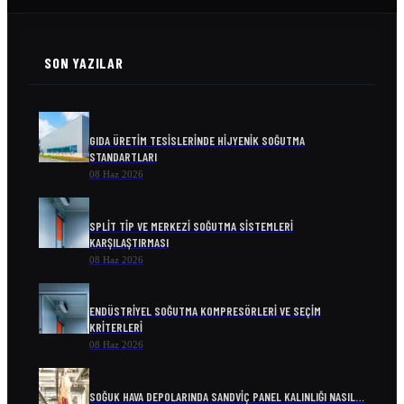
SON YAZILAR
GIDA ÜRETIM TESISLERINDE HIJYENIK SOĞUTMA
STANDARTLARI
08 Haz 2026
SPLIT TIP VE MERKEZI SOĞUTMA SISTEMLERI
KARŞILAŞTIRMASI
08 Haz 2026
ENDÜSTRIYEL SOĞUTMA KOMPRESÖRLERI VE SEÇIM
KRITERLERI
08 Haz 2026
SOĞUK HAVA DEPOLARINDA SANDVIÇ PANEL KALINLIĞI NASIL…