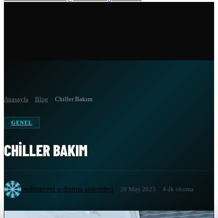
Anasayfa
Blog
Chiller Bakım
GENEL
CHILLER BAKIM
endüstriyel soğutma sistemleri
20 May 2025
4 dk okuma